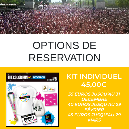
OPTIONS DE
RESERVATION
KIT INDIVIDUEL
45,00€
35 EUROS JUSQU’AU 31
DÉCEMBRE
40 EUROS JUSQU’AU 29
FÉVRIER
45 EUROS JUSQU’AU 29
MARS