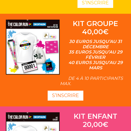
S’INSCRIRE
KIT GROUPE
40,00€
30 EUROS JUSQU’AU 31
DÉCEMBRE
35 EUROS JUSQU’AU 29
FÉVRIER
40 EUROS JUSQU’AU 29
MARS
DE 4 À 10 PARTICIPANTS
MAX.
S’INSCRIRE
KIT ENFANT
20,00€