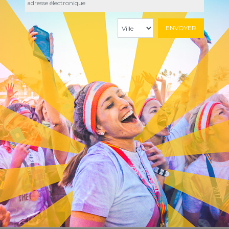
City
*