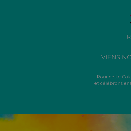
R
VIENS N
Pour cette Colo
et célébrons ens